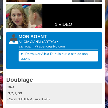
1 VIDEO
MON AGENT
ALICIA CIANNI
(
ARTYC
)
•
aliciacianni@agenceartyc.com
Retrouver Alicia Dupuis sur le site de son
agent
Doublage
2024
3, 2, 1, GO !
- Sarah SUTTER & Laurent WITZ