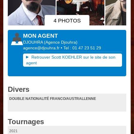
4 PHOTOS
MON AGENT
DJOUHRA
(
Agence Djouhra
)
agence@djouhra.fr
• Tel : 01 47 23 51 29
Retrouver Scott KOEHLER sur le site de son
agent
Divers
DOUBLE NATIONALITÉ FRANCO/AUSTRALLENNE
Tournages
2021