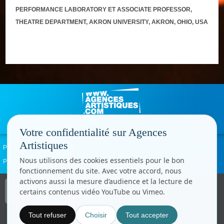
PERFORMANCE LABORATORY ET ASSOCIATE PROFESSOR,
THEATRE DEPARTMENT, AKRON UNIVERSITY, AKRON, OHIO, USA
Votre confidentialité sur Agences
Artistiques
Politique de confidentialité
Signaler un abus
Mentions légales
Contact
Nous utilisons des cookies essentiels pour le bon
Paramètres cookies
fonctionnement du site. Avec votre accord, nous
activons aussi la mesure d’audience et la lecture de
Copyright © CC.Comunication
certains contenus vidéo YouTube ou Vimeo.
Tous droits réservés
www.cccom.fr
Tout refuser
Choisir
Tout accepter