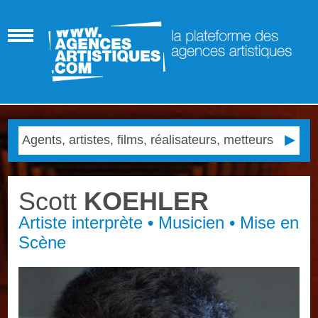
Scott
KOEHLER
Artiste interprète • Musicien • Mise en
Scène