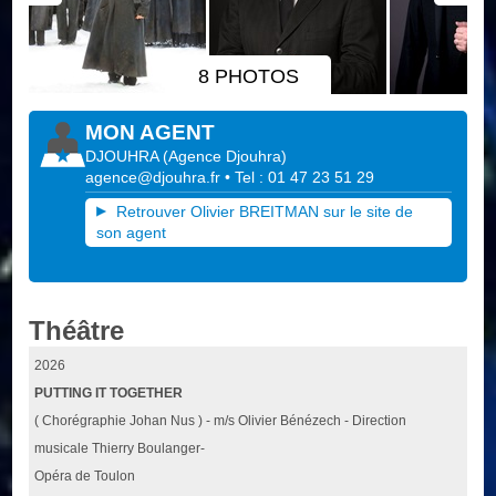
8 PHOTOS
MON AGENT
DJOUHRA
(
Agence Djouhra
)
agence@djouhra.fr
• Tel : 01 47 23 51 29
Retrouver Olivier BREITMAN sur le site de
son agent
Théâtre
2026
PUTTING IT TOGETHER
( Chorégraphie Johan Nus ) - m/s Olivier Bénézech - Direction
musicale Thierry Boulanger-
Opéra de Toulon