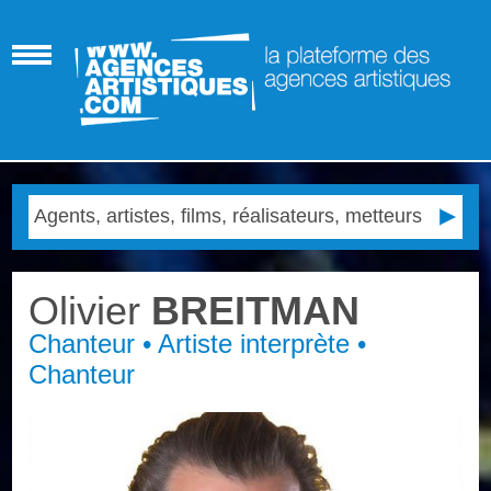
Olivier
BREITMAN
Chanteur • Artiste interprète •
Chanteur