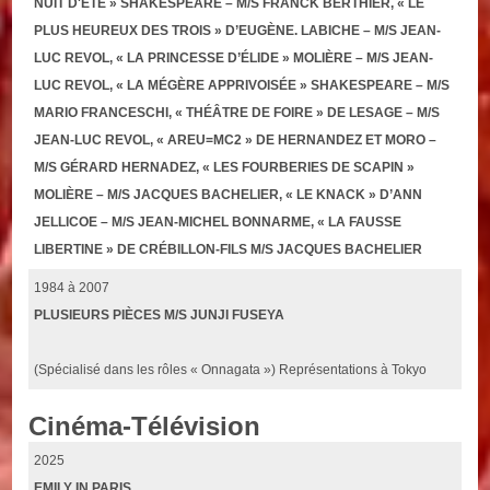
NUIT D'ÉTÉ » SHAKESPEARE – M/S FRANCK BERTHIER, « LE
PLUS HEUREUX DES TROIS » D’EUGÈNE. LABICHE – M/S JEAN-
LUC REVOL, « LA PRINCESSE D’ÉLIDE » MOLIÈRE – M/S JEAN-
LUC REVOL, « LA MÉGÈRE APPRIVOISÉE » SHAKESPEARE – M/S
MARIO FRANCESCHI, « THÉÂTRE DE FOIRE » DE LESAGE – M/S
JEAN-LUC REVOL, « AREU=MC2 » DE HERNANDEZ ET MORO –
M/S GÉRARD HERNADEZ, « LES FOURBERIES DE SCAPIN »
MOLIÈRE – M/S JACQUES BACHELIER, « LE KNACK » D’ANN
JELLICOE – M/S JEAN-MICHEL BONNARME, « LA FAUSSE
LIBERTINE » DE CRÉBILLON-FILS M/S JACQUES BACHELIER
1984 à 2007
PLUSIEURS PIÈCES M/S JUNJI FUSEYA
(Spécialisé dans les rôles « Onnagata ») Représentations à Tokyo
Cinéma-Télévision
2025
EMILY IN PARIS