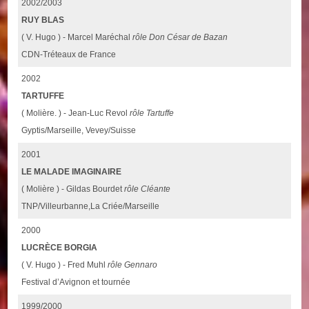
2002/2003
RUY BLAS
( V. Hugo ) - Marcel Maréchal
rôle Don César de Bazan
CDN-Tréteaux de France
2002
TARTUFFE
( Molière. ) - Jean-Luc Revol
rôle Tartuffe
Gyptis/Marseille, Vevey/Suisse
2001
LE MALADE IMAGINAIRE
( Molière ) - Gildas Bourdet
rôle Cléante
TNP/Villeurbanne,La Criée/Marseille
2000
LUCRÈCE BORGIA
( V. Hugo ) - Fred Muhl
rôle Gennaro
Festival d’Avignon et tournée
1999/2000