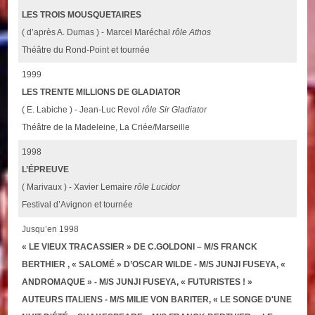
LES TROIS MOUSQUETAIRES
( d’après A. Dumas ) - Marcel Maréchal
rôle Athos
Théâtre du Rond-Point et tournée
1999
LES TRENTE MILLIONS DE GLADIATOR
( E. Labiche ) - Jean-Luc Revol
rôle Sir Gladiator
Théâtre de la Madeleine, La Criée/Marseille
1998
L’ÉPREUVE
( Marivaux ) - Xavier Lemaire
rôle Lucidor
Festival d’Avignon et tournée
Jusqu’en 1998
« LE VIEUX TRACASSIER » DE C.GOLDONI – M/S FRANCK
BERTHIER , « SALOMÉ » D’OSCAR WILDE - M/S JUNJI FUSEYA, «
ANDROMAQUE » - M/S JUNJI FUSEYA, « FUTURISTES ! »
AUTEURS ITALIENS - M/S MILIE VON BARITER, « LE SONGE D'UNE