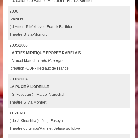
( (création) de Fabrice Melquiot ) - Franck Berthier
2006
IVANOV
( d’Anton Tchékhov ) - Franck Berthier
Théâtre Silvia-Monfort
2005/2006
LA TRÈS MIRIFIQUE ÉPOPÉE RABELAIS
- Marcel Maréchal
rôle Panurge
(création) CDN-Tréteaux de France
2003/2004
LA PUCE À L’OREILLE
( G. Feydeau ) - Marcel Maréchal
Théâtre Silvia Monfort
YUZURU
( de J. Kinoshita ) - Junji Fuseya
Théâtre du temps/Paris et Setagaya/Tokyo