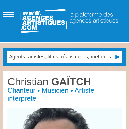
Christian
GAÏTCH
Chanteur • Musicien • Artiste
interprète