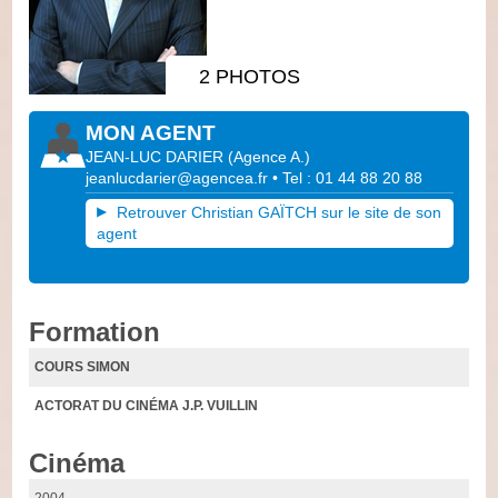
2 PHOTOS
MON AGENT
JEAN-LUC DARIER
(
Agence A.
)
jeanlucdarier@agencea.fr
• Tel : 01 44 88 20 88
Retrouver Christian GAÏTCH sur le site de son
agent
Formation
COURS SIMON
ACTORAT DU CINÉMA J.P. VUILLIN
Cinéma
2004