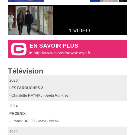
1 VIDEO
EN SAVOIR PLUS
http://www.severinewarneys.fr
Télévision
2026
LES FAROUCHES 2
- Christelle RAYNAL -
Anita Ramirez
2024
PHOENIX
- Franck BRETT -
Mme Boissel
2024