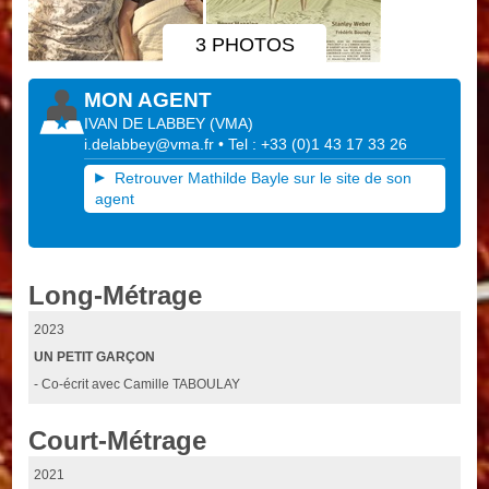
3 PHOTOS
MON AGENT
IVAN DE LABBEY
(
VMA
)
i.delabbey@vma.fr
• Tel : +33 (0)1 43 17 33 26
Retrouver Mathilde Bayle sur le site de son
agent
Long-Métrage
2023
UN PETIT GARÇON
- Co-écrit avec Camille TABOULAY
Court-Métrage
2021