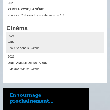
2023
PAMELA ROSE, LA SÉRIE.
- Ludovic Colbeau-Justin -
Médecin du FBI
Cinéma
2026
CRU
- Zaid Sahebdin -
Michel
2026
UNE FAMILLE DE BÂTARDS
- Mourad Winter -
Michel
En tournage
prochainement...