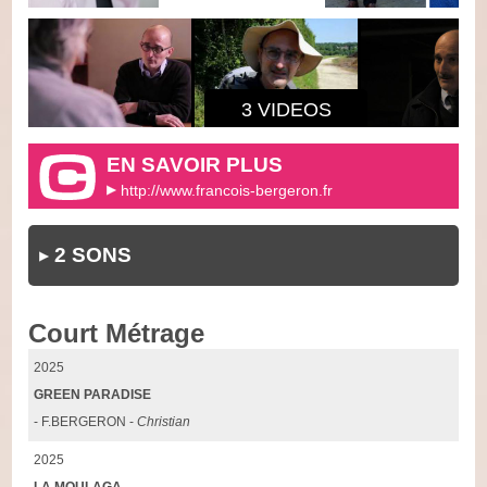
3 VIDEOS
EN SAVOIR PLUS
http://www.francois-bergeron.fr
2 SONS
Court Métrage
2025
GREEN PARADISE
- F.BERGERON -
Christian
2025