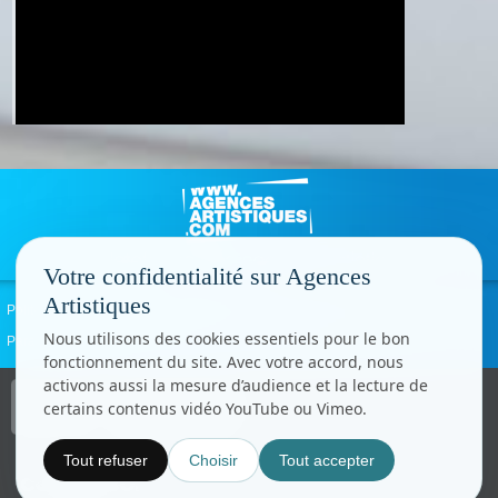
Votre confidentialité sur Agences
Artistiques
Politique de confidentialité
Signaler un abus
Mentions légales
Contact
Nous utilisons des cookies essentiels pour le bon
Paramètres cookies
fonctionnement du site. Avec votre accord, nous
activons aussi la mesure d’audience et la lecture de
Copyright © CC.Comunication
certains contenus vidéo YouTube ou Vimeo.
Tous droits réservés
www.cccom.fr
Tout refuser
Choisir
Tout accepter