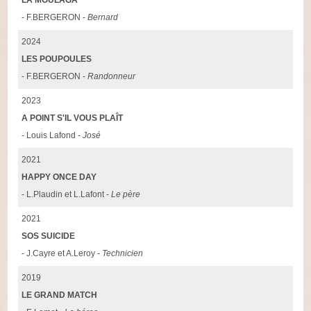
LA MOULAGA
- F.BERGERON -
Bernard
2024
LES POUPOULES
- F.BERGERON -
Randonneur
2023
A POINT S'IL VOUS PLAÎT
- Louis Lafond -
José
2021
HAPPY ONCE DAY
- L.Plaudin et L.Lafont -
Le père
2021
SOS SUICIDE
- J.Cayre et A.Leroy -
Technicien
2019
LE GRAND MATCH