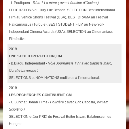
- L.Pouliquen -
Rôle 1 La mère ( avec Léontine d'Oncieu )
FELICITATIONS du Jury Luc Besson, SELECTION Best International
Film au Venice Shorts Festival (USA), BEST DRAMA au Festival
Halicarnassus (Turquie), BEST STUDENT FILM au New-York
Independant Cinema Awards (USA), SELECTION au Cinemaniacs
Filmfestival
2019
ONE STEP TO PERFECTION, CM
- B.Biaou, Indépendant -
Rôle Journaliste TV ( avec Baptiste Marc,
Coralie Lavergne )
SELECTIONS et NOMINATIONS multiples à l'International.
2019
LES RECHERCHES CONTINUENT, CM
- C.Burkhat, Jonah Films -
Policière ( avec Eric Dacosta, William
Sciortino )
SELECTION et 1er PRIX du Festival Bujtor István, Balatonszemes
Hongrie.