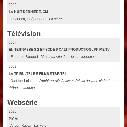
2019
LA NUIT DERNIÈRE, CM
- F.Godard, Indépendant -
La mère
Télévision
2024
EN TERRASSE S.2 EPISODE 9 CALT PRODUCTION , PRIME TV
- Florence Fauquet -
Mme Louvain dans la camionnette
2023
LA TRIBU, TF1 BE-FILMS RTBF, TF1
- Nadège Loiseau -
Doublure Alix Poisson. Prises de vues éloignées +
drône + conduite
Websérie
2023
MY AI
- Antton Racca -
La mère