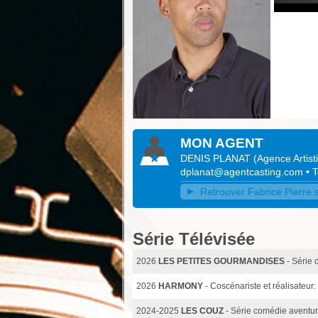
MON AGENT
DENIS PLANAT
(
Agence Artist
dplanat@agentcasting.com
• 
Retrouver Fabrice Pierre s
Série Télévisée
2026
LES PETITES GOURMANDISES
- Série
2026
HARMONY
- Coscénariste et réalisateur
2024-2025
LES COUZ
- Série comédie aventu