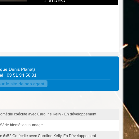
1 VIDEO
ique Denis Planat
)
Tel : 09 51 94 56 91
ur le site de son agent
 comédie coécrite avec Caroline Kelly - En développement
: Série bientôt en tournage
re 6x52 Co-écrite avec Caroline Kelly, En Développement