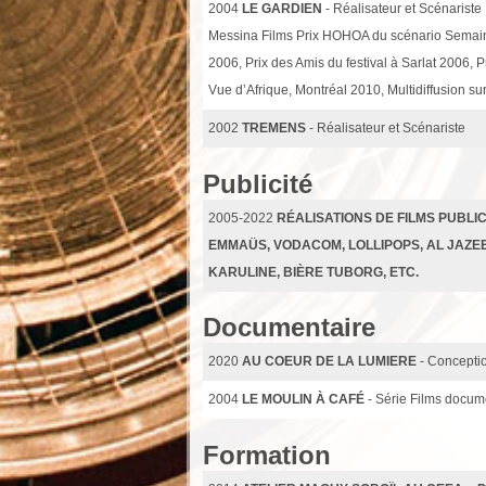
2004
LE GARDIEN
- Réalisateur et Scénariste
Messina Films Prix HOHOA du scénario Semaine
2006, Prix des Amis du festival à Sarlat 2006, P
Vue d’Afrique, Montréal 2010, Multidiffusion s
2002
TREMENS
- Réalisateur et Scénariste
Publicité
2005-2022
RÉALISATIONS DE FILMS PUBLIC
EMMAÜS, VODACOM, LOLLIPOPS, AL JAZEE
KARULINE, BIÈRE TUBORG, ETC.
Documentaire
2020
AU COEUR DE LA LUMIERE
- Conceptio
2004
LE MOULIN À CAFÉ
- Série Films docume
Formation