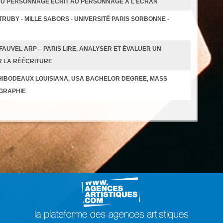
 DU PERSONNAGE ÉCRIT AU PERSONNAGE À L'ÉCRAN
TRUBY - MILLE SABORS - UNIVERSITÉ PARIS SORBONNE -
FAUVEL ARP – PARIS LIRE, ANALYSER ET ÉVALUER UN
R LA RÉÉCRITURE
 THIBODEAUX LOUISIANA, USA BACHELOR DEGREE, MASS
OGRAPHIE