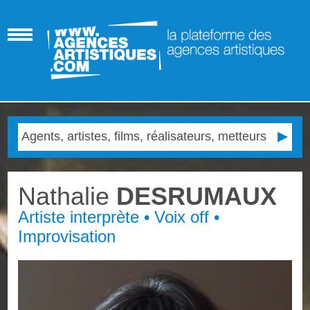
Nathalie
DESRUMAUX
Artiste interprète • Voix off •
Improvisation