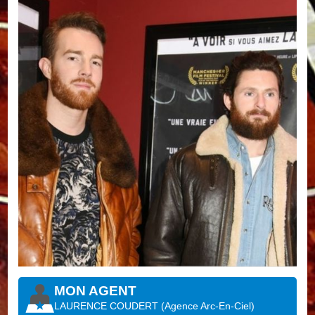
MON AGENT
LAURENCE COUDERT
(
Agence Arc-En-Ciel
)