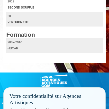
2019
SECOND SOUFFLE
2018
VOYOUCRATIE
Formation
2007-2010
- EICAR
Votre confidentialité sur Agences
Artistiques
Politique de confidentialité
Signaler un abus
Mentions légales
Contact