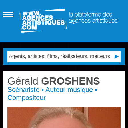
Gérald
GROSHENS
Scénariste • Auteur musique •
Compositeur