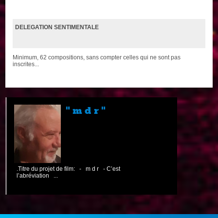
DELEGATION SENTIMENTALE
Minimum, 62 compositions, sans compter celles qui ne sont pas
inscrites...
" m d r "
.Titre du projet de film: - m d r - C’est
l’abréviation ...