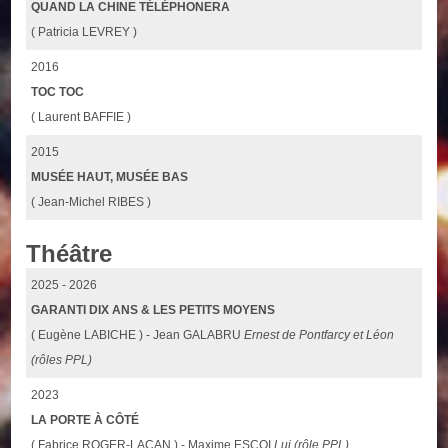
QUAND LA CHINE TÉLÉPHONERA
( Patricia LEVREY )
2016
TOC TOC
( Laurent BAFFIE )
2015
MUSÉE HAUT, MUSÉE BAS
( Jean-Michel RIBES )
Théâtre
2025 - 2026
GARANTI DIX ANS & LES PETITS MOYENS
( Eugène LABICHE ) - Jean GALABRU
Ernest de Pontfarcy et Léon
(rôles PPL)
2023
LA PORTE À CÔTÉ
( Fabrice ROGER-LACAN ) - Maxime ESCOI
Lui (rôle PPL)