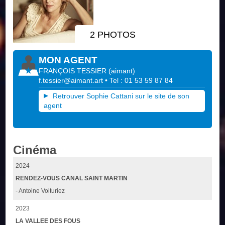
2 PHOTOS
MON AGENT
FRANÇOIS TESSIER
(
aimant
)
f.tessier@aimant.art
• Tel : 01 53 59 87 84
Retrouver Sophie Cattani sur le site de son
agent
Cinéma
2024
RENDEZ-VOUS CANAL SAINT MARTIN
- Antoine Voituriez
2023
LA VALLEE DES FOUS