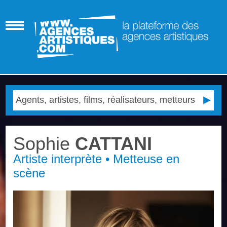
Sophie
CATTANI
Artiste interprète • Metteuse en
scène