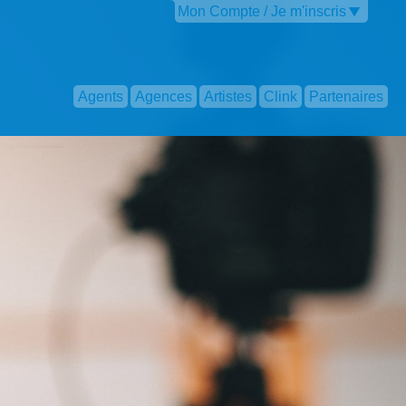
Mon Compte / Je m'inscris
Agents
Agences
Artistes
Clink
Partenaires