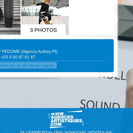
3 PHOTOS
Y PÉCOME
(
Agence Audrey PI
)
 : +33 6 50 87 61 87
ne sur le site de son agent