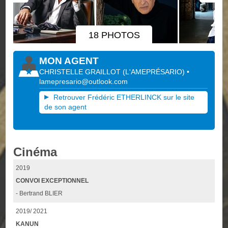
18 PHOTOS
MON AGENT
CHRISTELLE GRAILLOT
(
L'AMEPRÉSARIO
)
•
lamepresario@outlook.com
Retrouver Frédéric ETHERLINCK sur le site
de son agent
Cinéma
2019
CONVOI EXCEPTIONNEL
- Bertrand BLIER
2019/ 2021
KANUN