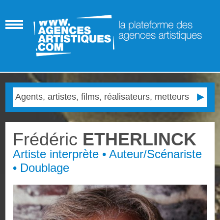
Frédéric
ETHERLINCK
Artiste interprète • Auteur/Scénariste
• Doublage