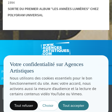
1994
SORTIE DU PREMIER ALBUM "LES ANNÉES LUMIÈRES" CHEZ
POLYGRAM UNIVERSAL
Votre confidentialité sur Agences
Artistiques
Politique de confidentialité
Signaler un abus
Mentions légales
Contact
Nous utilisons des cookies essentiels pour le bon
Paramètres cookies
fonctionnement du site. Avec votre accord, nous
activons aussi la mesure d’audience et la lecture de
Copyright © CC.Comunication
certains contenus vidéo YouTube ou Vimeo.
Tous droits réservés
www.cccom.fr
Tout refuser
Choisir
Tout accepter