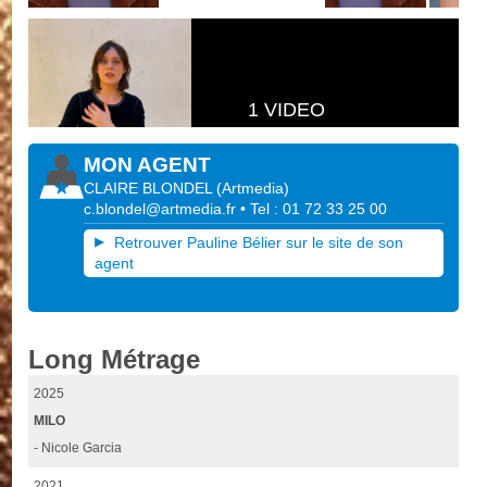
1 VIDEO
MON AGENT
CLAIRE BLONDEL
(
Artmedia
)
c.blondel@artmedia.fr
• Tel : 01 72 33 25 00
Retrouver Pauline Bélier sur le site de son
agent
Long Métrage
2025
MILO
- Nicole Garcia
2021