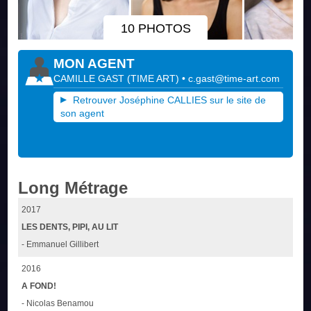
10 PHOTOS
MON AGENT
CAMILLE GAST
(
TIME ART
)
•
c.gast@time-art.com
Retrouver Joséphine CALLIES sur le site de
son agent
Long Métrage
2017
LES DENTS, PIPI, AU LIT
- Emmanuel Gillibert
2016
A FOND!
- Nicolas Benamou