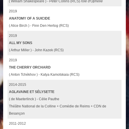
( William Shakespeare ) - Peter Collins (RCS)
rôle d'Ophélie
2019
ANATOMY OF A SUICIDE
( Alice Birch ) - Finn Den Hertog (RCS)
2019
ALL MY SONS
( Arthur Miller ) - John Kazek (RCS)
2019
THE CHERRY ORCHARD
( Anton Tchékhov ) - Katya Kamotskaia (RCS)
2014-2015
AGLAVAINE ET SÉLYSETTE
( de Maeterlinck ) - Célie Pauthe
Théâtre National de la Colline + Comédie de Reims + CDN de
Besançon
2011-2012