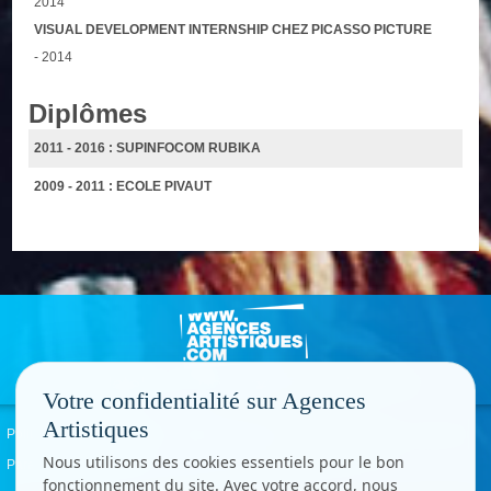
2014
VISUAL DEVELOPMENT INTERNSHIP CHEZ PICASSO PICTURE
- 2014
Diplômes
2011 - 2016 : SUPINFOCOM RUBIKA
2009 - 2011 : ECOLE PIVAUT
Votre confidentialité sur Agences
Artistiques
Politique de confidentialité
Signaler un abus
Mentions légales
Contact
Nous utilisons des cookies essentiels pour le bon
Paramètres cookies
fonctionnement du site. Avec votre accord, nous