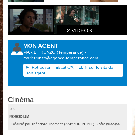
2 VIDEOS
MON AGENT
MARIE TRUNZO
(
Tempérance
)
•
marietrunzo@agence-temperance.com
Retrouver Thibaut CATTELIN sur le site de
son agent
Cinéma
2021
ROSODIUM
- Réalisé par Théodore Thomasz (AMAZON PRIME) -
Rôle principal