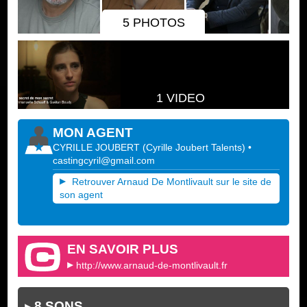
5 PHOTOS
1 VIDEO
MON AGENT
CYRILLE JOUBERT
(
Cyrille Joubert Talents
)
•
castingcyril@gmail.com
Retrouver Arnaud De Montlivault sur le site de
son agent
EN SAVOIR PLUS
http://www.arnaud-de-montlivault.fr
8 SONS