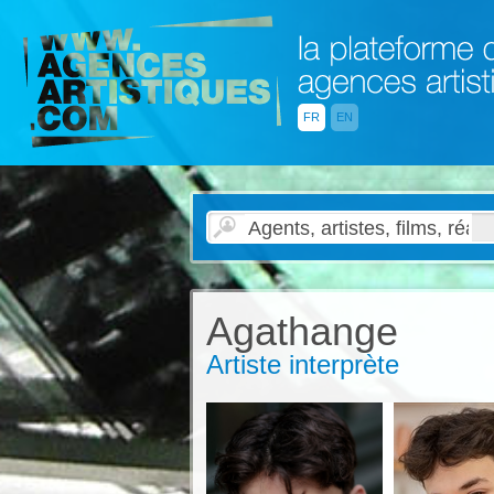
FR
EN
Agathange
Artiste interprète