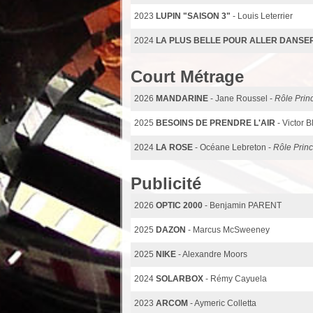
2023
LUPIN "SAISON 3"
- Louis Leterrier
2024
LA PLUS BELLE POUR ALLER DANSE
Court Métrage
2026
MANDARINE
- Jane Roussel -
Rôle Princ
2025
BESOINS DE PRENDRE L'AIR
- Victor 
2024
LA ROSE
- Océane Lebreton -
Rôle Princ
Publicité
2026
OPTIC 2000
- Benjamin PARENT
2025
DAZON
- Marcus McSweeney
2025
NIKE
- Alexandre Moors
2024
SOLARBOX
- Rémy Cayuela
2023
ARCOM
- Aymeric Colletta