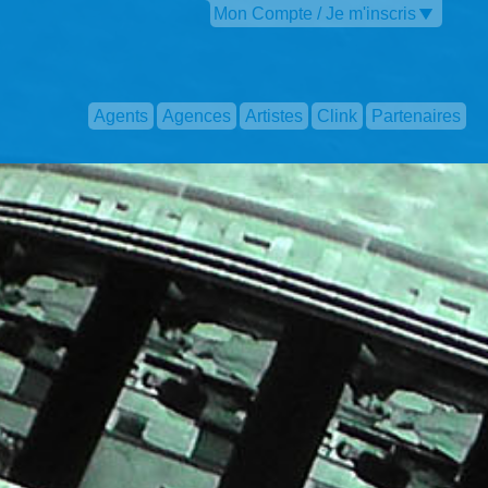
Mon Compte / Je m'inscris
Agents
Agences
Artistes
Clink
Partenaires