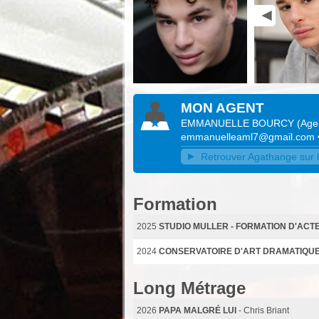
MON AGENT
EMMANUELLE BOURCY
(
Age
emmanuelleaml7@gmail.com
Retrouver Agathange sur l
Formation
2025
STUDIO MULLER - FORMATION D'ACT
2024
CONSERVATOIRE D'ART DRAMATIQUE 
Long Métrage
2026
PAPA MALGRÉ LUI
- Chris Briant