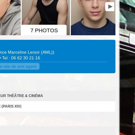
7 PHOTOS
nce Marceline Lenoir (AML)
)
• Tel : 06 62 30 21 16
e site de son agent
EUR THÉÂTRE & CINÉMA
(PARIS XIV)