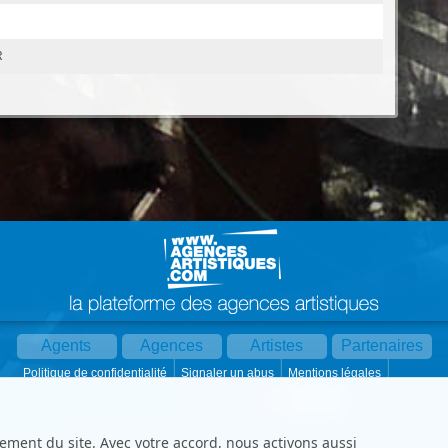
R
Agents
Agences
Artistes
Partenaires
Politique de confidentialité
Signaler un abus
Mentions légales
Partager :
Par mail
Contact
Paramètres cookies
ement du site. Avec votre accord, nous activons aussi