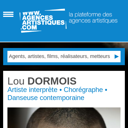
Lou
DORMOIS
Artiste interprète • Chorégraphe •
Danseuse contemporaine