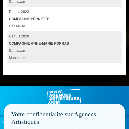
Danseuse
Depuis 2023
COMPAGNIE PERNETTE
Danseuse
Depuis 2020
COMPAGNIE ANNE-MARIE PORRAS
Danseuse
Montpellier
Votre confidentialité sur Agences
Artistiques
Politique de confidentialité
Signaler un abus
Mentions légales
Contact