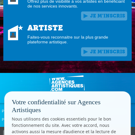
Offrez plus de visibilité à vos artistes en bénéficiant
de nos services innovants.
JE M'INSCRIS
ARTISTE
Faites-vous reconnaitre sur la plus grande
plateforme artistique.
JE M'INSCRIS
Votre confidentialité sur Agences
Artistiques
Politique de confidentialité
Signaler un abus
Mentions légales
Contact
Nous utilisons des cookies essentiels pour le bon
Paramètres cookies
fonctionnement du site. Avec votre accord, nous
activons aussi la mesure d’audience et la lecture de
Copyright © CC.Comunication