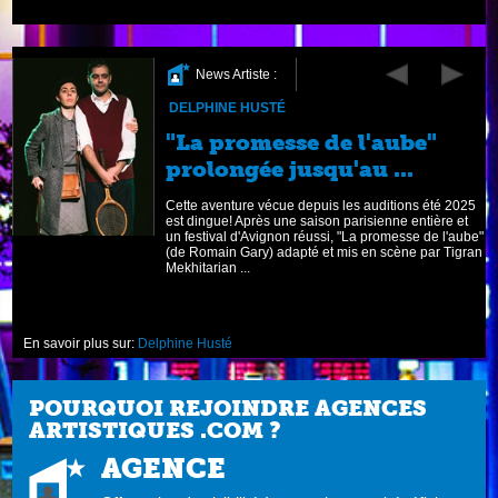
News Artiste :
DELPHINE HUSTÉ
s
"La promesse de l'aube"
prolongée jusqu'au ...
é,
Cette aventure vécue depuis les auditions été 2025
est dingue! Après une saison parisienne entière et
un festival d'Avignon réussi, "La promesse de l'aube"
(de Romain Gary) adapté et mis en scène par Tigran
Mekhitarian ...
En savoir plus sur:
Delphine Husté
POURQUOI REJOINDRE AGENCES
ARTISTIQUES .COM ?
AGENCE