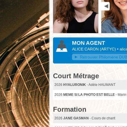
MON AGENT
ALICE CARON
(
ARTYC
)
•
ali
Retrouver Philomène DUBO
Court Métrage
2026
HYALURONIK
- Adèle HAUMANT
2026
MEME SI LA PHOTO EST BELLE
- Marin
Formation
2026
JANE GASMAN
- Cours de chant