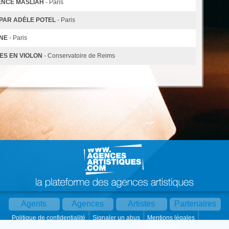
RENCE MASLIAH
- Paris
 PAR ADÈLE POTEL
- Paris
ÈNE
- Paris
ES EN VIOLON
- Conservatoire de Reims
Agents
Agences
Artistes
Partenaires
Politique de confidentialité
Signaler un abus
Mentions légales