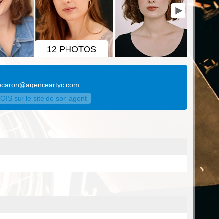
12 PHOTOS
cecaron@agenceartyc.com
IS sur le site de son agent