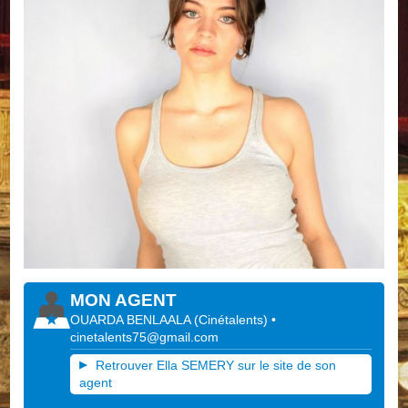
MON AGENT
OUARDA BENLAALA
(
Cinétalents
)
•
cinetalents75@gmail.com
Retrouver Ella SEMERY sur le site de son
agent