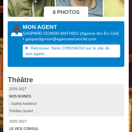
6 PHOTOS
MON AGENT
GASPARD GONON-MATHIEU
(
Agence Arc-En-Ciel
)
•
gaspardgonon@agencearcenciel.com
Retrouver Yanis CHIKHAOUI sur le site de
son agent
Théâtre
2026-2027
NOS RUINES
- Gaëlle Axelbrun
Théâtre Ouvert
2026-2027
LE VICE CONSUL