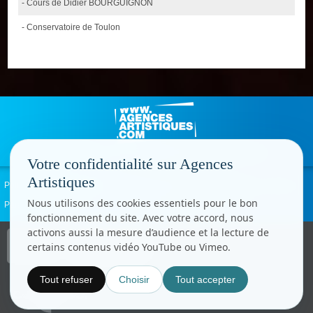
- Cours de Didier BOURGUIGNON
- Conservatoire de Toulon
Votre confidentialité sur Agences
Artistiques
Politique de confidentialité
Signaler un abus
Mentions légales
Contact
Nous utilisons des cookies essentiels pour le bon
Paramètres cookies
fonctionnement du site. Avec votre accord, nous
activons aussi la mesure d’audience et la lecture de
Copyright © CC.Comunication
certains contenus vidéo YouTube ou Vimeo.
Tous droits réservés
www.cccom.fr
Tout refuser
Choisir
Tout accepter