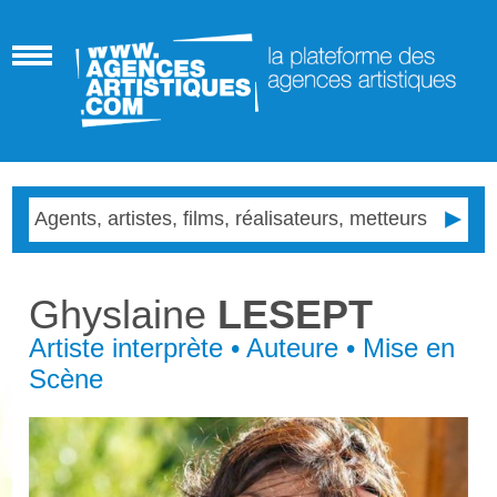
Ghyslaine
LESEPT
Artiste interprète • Auteure • Mise en
Scène