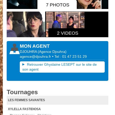
7 PHOTOS
2 VIDEOS
MON AGENT
DJOUHRA
(
Agence Djouhra
)
agence@djouhra.fr
• Tel : 01 47 23 51 29
Retrouver Ghyslaine LESEPT sur le site de
son agent
Tournages
LES FEMMES SAVANTES
XYLELLA FASTIDIOSA