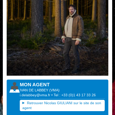
MON AGENT
IVAN DE LABBEY
(
VMA
)
i.delabbey@vma.fr
• Tel : +33 (0)1 43 17 33 26
Retrouver Nicolas GIULIANI sur le site de son
agent