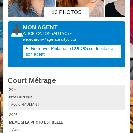
12 PHOTOS
MON AGENT
ALICE CARON
(
ARTYC
)
•
alicecaron@agenceartyc.com
Retrouver Philomène DUBOIS sur le site de
son agent
Court Métrage
2026
HYALURONIK
- Adèle HAUMANT
2026
MEME SI LA PHOTO EST BELLE
- Marin