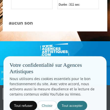
Durée : 311 sec
aucun son
Votre confidentialité sur Agences
Artistiques
Politique de confidentialité
Signaler un abus
Mentions légales
Contact
Nous utilisons des cookies essentiels pour le bon
Paramètres cookies
fonctionnement du site. Avec votre accord, nous
activons aussi la mesure d’audience et la lecture de
Copyright © CC.Comunication
certains contenus vidéo YouTube ou Vimeo.
Tous droits réservés
www.cccom.fr
Tout refuser
Choisir
Tout accepter