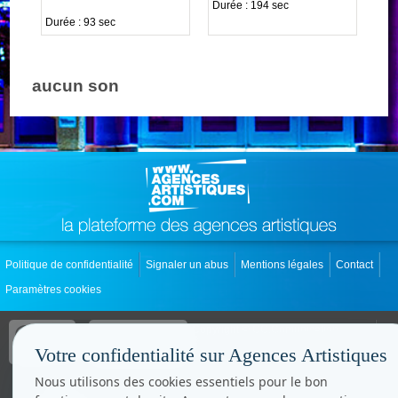
Durée : 194 sec
Durée : 93 sec
aucun son
Politique de confidentialité
Signaler un abus
Mentions légales
Contact
Paramètres cookies
Copyright © CC.Comunication
Tous droits réservés
Votre confidentialité sur Agences Artistiques
www.cccom.fr
Nous utilisons des cookies essentiels pour le bon