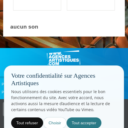
aucun son
Votre confidentialité sur Agences
Artistiques
Politique de confidentialité
Signaler un abus
Mentions légales
Contact
Nous utilisons des cookies essentiels pour le bon
Paramètres cookies
fonctionnement du site. Avec votre accord, nous
activons aussi la mesure d’audience et la lecture de
Copyright © CC.Comunication
certains contenus vidéo YouTube ou Vimeo.
Tous droits réservés
www.cccom.fr
Tout refuser
Choisir
Tout accepter