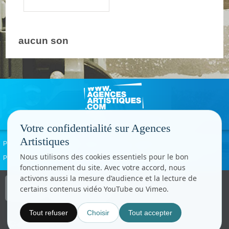
aucun son
Votre confidentialité sur Agences
Artistiques
Politique de confidentialité
Signaler un abus
Mentions légales
Contact
Nous utilisons des cookies essentiels pour le bon
Paramètres cookies
fonctionnement du site. Avec votre accord, nous
activons aussi la mesure d’audience et la lecture de
Copyright © CC.Comunication
certains contenus vidéo YouTube ou Vimeo.
Tous droits réservés
www.cccom.fr
Tout refuser
Choisir
Tout accepter