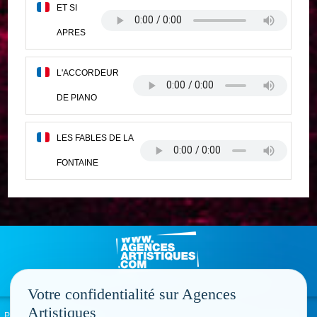
ET SI
APRES
L'ACCORDEUR
DE PIANO
LES FABLES DE LA
FONTAINE
Votre confidentialité sur Agences
Artistiques
Politique de confidentialité
Signaler un abus
Mentions légales
Contact