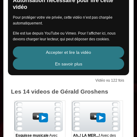
Autorisation nécessaire pour lire cette
vidéo
Pour protéger votre vie privée, cette vidéo n’est pas chargée
automatiquement.
Elle est lue depuis YouTube ou Vimeo. Pour l’afficher ici, nous
devons charger leur lecteur, qui peut déposer des cookies.
Accepter et lire la vidéo
En savoir plus
Vidéo vu 122 fois
Les 14 videos de Gérald Groshens
Esquisse musicale
Avec
Ah..! LA MER...!
Avec des