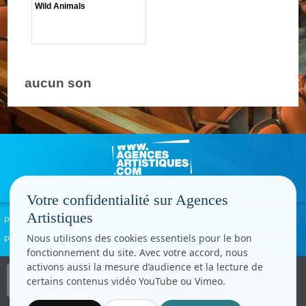
Wild Animals
aucun son
Votre confidentialité sur Agences
Artistiques
Politique de confidentialité
Signaler un abus
Mentions légales
Contact
Nous utilisons des cookies essentiels pour le bon
Paramètres cookies
fonctionnement du site. Avec votre accord, nous
activons aussi la mesure d’audience et la lecture de
Copyright © CC.Comunication
certains contenus vidéo YouTube ou Vimeo.
Tous droits réservés
www.cccom.fr