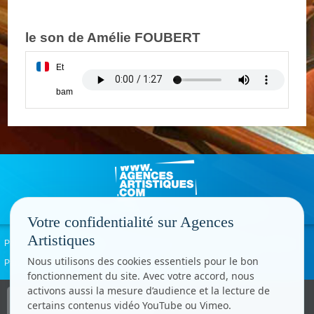
le son de Amélie FOUBERT
Et
bam
Votre confidentialité sur Agences
Artistiques
Politique de confidentialité
Signaler un abus
Mentions légales
Contact
Nous utilisons des cookies essentiels pour le bon
Paramètres cookies
fonctionnement du site. Avec votre accord, nous
activons aussi la mesure d’audience et la lecture de
Copyright © CC.Comunication
certains contenus vidéo YouTube ou Vimeo.
Tous droits réservés
www.cccom.fr