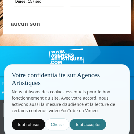
Durée : 157 sec
aucun son
Votre confidentialité sur Agences
Artistiques
Politique de confidentialité
Signaler un abus
Mentions légales
Contact
Nous utilisons des cookies essentiels pour le bon
Paramètres cookies
fonctionnement du site. Avec votre accord, nous
activons aussi la mesure d’audience et la lecture de
Copyright © CC.Comunication
certains contenus vidéo YouTube ou Vimeo.
Tous droits réservés
www.cccom.fr
Tout refuser
Choisir
Tout accepter