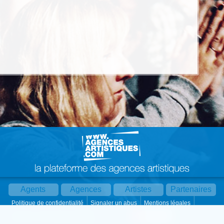
Agents
Agences
Artistes
Partenaires
Politique de confidentialité
Signaler un abus
Mentions légales
Partager :
Par mail
Contact
Paramètres cookies