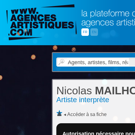
FR
EN
Nicolas
MAILH
Artiste interprète
Accéder à sa fiche
Autorisation nécessaire pour