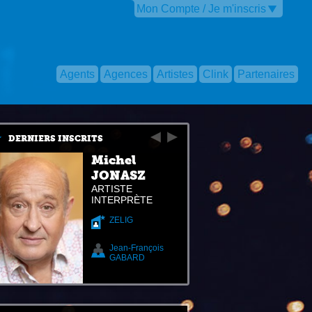
Mon Compte / Je m'inscris
Agents
Agences
Artistes
Clink
Partenaires
DERNIERS INSCRITS
Michel
JONASZ
ARTISTE
INTERPRÈTE
ZELIG
Jean-François
GABARD