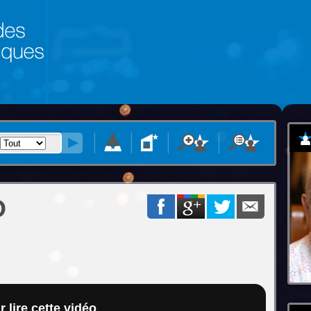
O
 lire cette vidéo