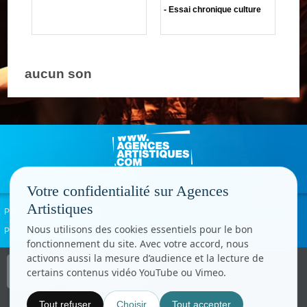
- Essai chronique culture
aucun son
Votre confidentialité sur Agences
Artistiques
Politique de confidentialité
Signaler un abus
Mentions légales
Contact
Nous utilisons des cookies essentiels pour le bon
Paramètres cookies
fonctionnement du site. Avec votre accord, nous
activons aussi la mesure d’audience et la lecture de
Copyright © CC.Comunication
certains contenus vidéo YouTube ou Vimeo.
Tous droits réservés
www.cccom.fr
Tout refuser
Choisir
Tout accepter