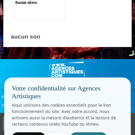
Bande démo
aucun son
Votre confidentialité sur Agences
Artistiques
Politique de confidentialité
Signaler un abus
Mentions légales
Contact
Nous utilisons des cookies essentiels pour le bon
Paramètres cookies
fonctionnement du site. Avec votre accord, nous
activons aussi la mesure d’audience et la lecture de
Copyright © CC.Comunication
certains contenus vidéo YouTube ou Vimeo.
Tous droits réservés
www.cccom.fr