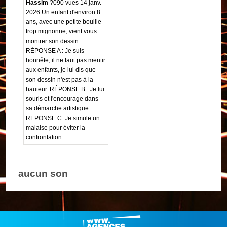
Hassim
?090 vues 14 janv.
2026 Un enfant d'environ 8
ans, avec une petite bouille
trop mignonne, vient vous
montrer son dessin.
RÉPONSE A : Je suis
honnête, il ne faut pas mentir
aux enfants, je lui dis que
son dessin n'est pas à la
hauteur. RÉPONSE B : Je lui
souris et l'encourage dans
sa démarche artistique.
REPONSE C: Je simule un
malaise pour éviter la
confrontation.
aucun son