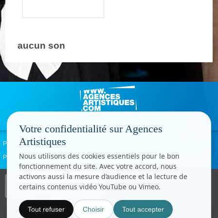
aucun son
Votre confidentialité sur Agences
Artistiques
Politique de confidentialité
Signaler un abus
Mentions légales
Contact
Nous utilisons des cookies essentiels pour le bon
Paramètres cookies
fonctionnement du site. Avec votre accord, nous
activons aussi la mesure d’audience et la lecture de
Copyright © CC.Comunication
certains contenus vidéo YouTube ou Vimeo.
Tous droits réservés
www.cccom.fr
Tout refuser
Choisir
Tout accepter