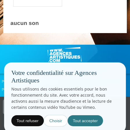
aucun son
Votre confidentialité sur Agences
Artistiques
Politique de confidentialité
Signaler un abus
Mentions légales
Contact
Nous utilisons des cookies essentiels pour le bon
Paramètres cookies
fonctionnement du site. Avec votre accord, nous
activons aussi la mesure d’audience et la lecture de
Copyright © CC.Comunication
certains contenus vidéo YouTube ou Vimeo.
Tous droits réservés
www.cccom.fr
Tout refuser
Choisir
Tout accepter