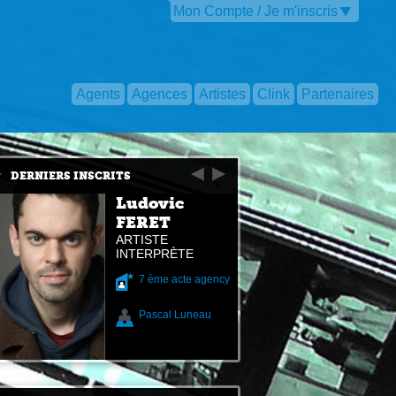
Mon Compte / Je m'inscris
Agents
Agences
Artistes
Clink
Partenaires
DERNIERS INSCRITS
Ludovic
FERET
ARTISTE
INTERPRÈTE
7 ème acte agency
Pascal Luneau