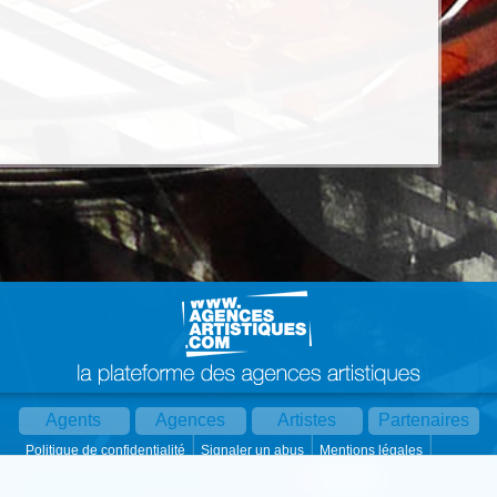
Agents
Agences
Artistes
Partenaires
Politique de confidentialité
Signaler un abus
Mentions légales
Partager :
Par mail
Contact
Paramètres cookies