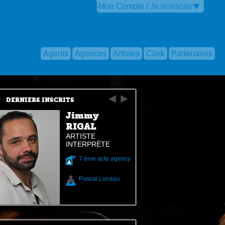
Mon Compte / Je m'inscris
Agents
Agences
Artistes
Clink
Partenaires
DERNIERS INSCRITS
Jimmy
RIGAL
ARTISTE
INTERPRÈTE
7 ème acte agency
Pascal Luneau