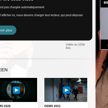
DE
n’est pas chargée automatiquement.
’afficher ici, nous devons charger leur lecteur, qui peut déposer
oir plus
Vidéo vu 1056
fois
KEEN
O 2026
DEMO 2022