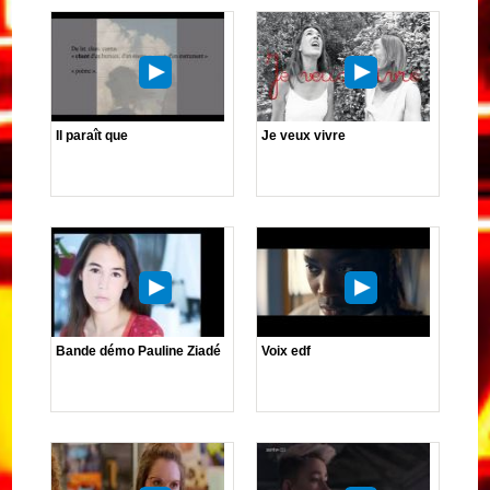
Il paraît que
Je veux vivre
Bande démo Pauline Ziadé
Voix edf