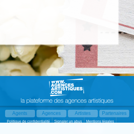
Agents
Agences
Artistes
Partenaires
Politique de confidentialité
Signaler un abus
Mentions légales
Partager :
Par mail
Contact
Paramètres cookies