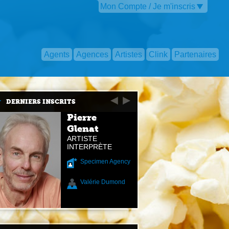
Mon Compte / Je m'inscris
Agents
Agences
Artistes
Clink
Partenaires
DERNIERS INSCRITS
Pierre
Glenat
ARTISTE
INTERPRÈTE
Specimen Agency
Valérie Dumond