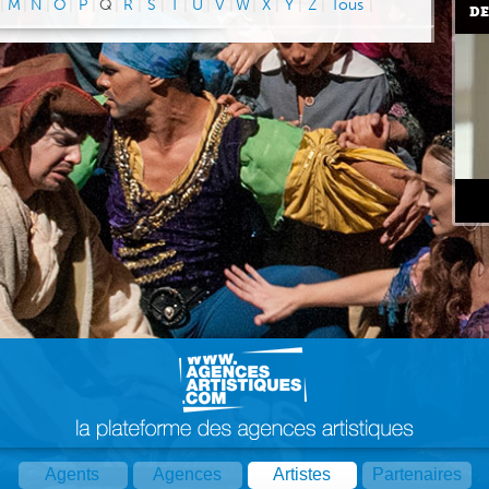
|
M
|
N
|
O
|
P
|
Q
|
R
|
S
|
T
|
U
|
V
|
W
|
X
|
Y
|
Z
|
Tous
|
DE
Agents
Agences
Artistes
Partenaires