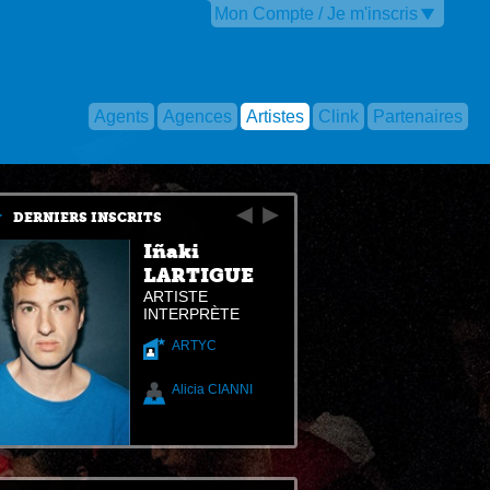
Mon Compte / Je m'inscris
Agents
Agences
Artistes
Clink
Partenaires
DERNIERS INSCRITS
Iñaki
LARTIGUE
ARTISTE
INTERPRÈTE
ARTYC
Alicia CIANNI