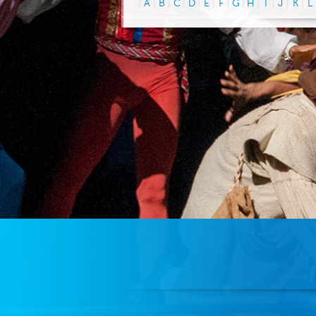
|
A
|
B
|
C
|
D
|
E
|
F
|
G
|
H
|
I
|
J
|
K
|
L