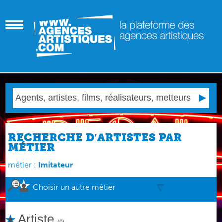
RECHERCHE D′ARTISTES PAR
MÉTIER
métier :
Imitateur
Choisir un autre métier
Artiste
(0)