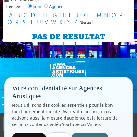
Trier par :
nom
Agence
A
B
C
D
E
F
G
H
I
J
K
L
M
N
O
P
|
|
|
|
|
|
|
|
|
|
|
|
|
|
|
|
|
Q
R
S
T
U
V
W
X
Y
Z
|
|
|
|
|
|
|
|
|
|
Tous
|
PAS DE RESULTAT
Votre confidentialité sur Agences
Artistiques
Politique de confidentialité
Signaler un abus
Mentions légales
Contact
Nous utilisons des cookies essentiels pour le bon
Paramètres cookies
fonctionnement du site. Avec votre accord, nous
activons aussi la mesure d’audience et la lecture de
Copyright © CC.Comunication
certains contenus vidéo YouTube ou Vimeo.
Tous droits réservés
www.cccom.fr